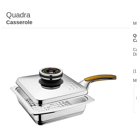
Quadra
Casserole
M
Q
C
C
D
(1
M